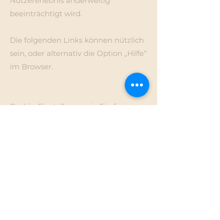
Nutzererlebnis anderweitig
beeinträchtigt wird.
Die folgenden Links können nützlich
sein, oder alternativ die Option „Hilfe“
im Browser.
Cookie-Einstellungen in Firefox
Cookie-Einstellungen im Internet
Explorer
Cookie-Einstellungen in Google
Chrome
Cookie-Einstellungen in Safari (OS X)